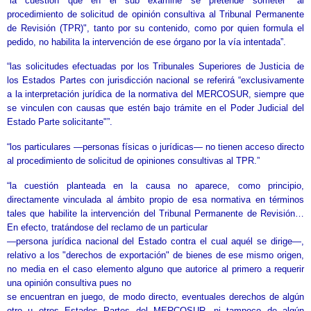
“la cuestión que en el sub examine se pretende someter "al
procedimiento de solicitud de opinión consultiva al Tribunal Permanente
de Revisión (TPR)", tanto por su contenido, como por quien formula el
pedido, no habilita la intervención de ese órgano por la vía intentada”.
“las solicitudes efectuadas por los Tribunales Superiores de Justicia de
los Estados Partes con jurisdicción nacional se referirá “exclusivamente
a la interpretación jurídica de la normativa del MERCOSUR, siempre que
se vinculen con causas que estén bajo trámite en el Poder Judicial del
Estado Parte solicitante"”.
“los particulares —personas físicas o jurídicas— no tienen acceso directo
al procedimiento de solicitud de opiniones consultivas al TPR.”
“la cuestión planteada en la causa no aparece, como principio,
directamente vinculada al ámbito propio de esa normativa en términos
tales que habilite la intervención del Tribunal Permanente de Revisión…
En efecto, tratándose del reclamo de un particular
—persona jurídica nacional del Estado contra el cual aquél se dirige—,
relativo a los "derechos de exportación" de bienes de ese mismo origen,
no media en el caso elemento alguno que autorice al primero a requerir
una opinión consultiva pues no
se encuentran en juego, de modo directo, eventuales derechos de algún
otro u otros Estados Partes del MERCOSUR, ni tampoco de algún