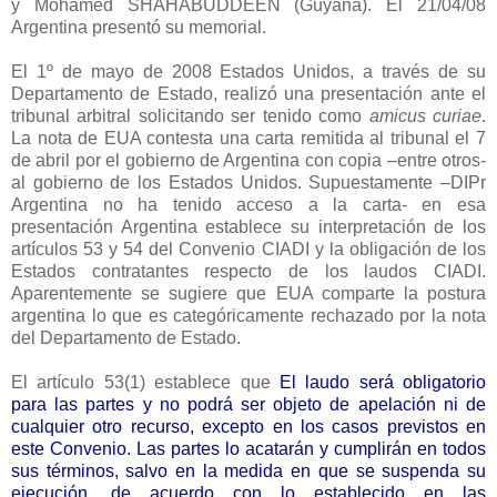
y Mohamed SHAHABUDDEEN (Guyana). El 21/04/08
Argentina presentó su memorial.
El 1º de mayo de 2008 Estados Unidos, a través de su
Departamento de Estado, realizó una presentación ante el
tribunal arbitral solicitando ser tenido como
amicus curiae
.
La nota de EUA contesta una carta remitida al tribunal el 7
de abril por el gobierno de Argentina con copia –entre otros-
al gobierno de los Estados Unidos. Supuestamente –DIPr
Argentina no ha tenido acceso a la carta- en esa
presentación Argentina establece su interpretación de los
artículos 53 y 54 del Convenio CIADI y la obligación de los
Estados contratantes respecto de los laudos CIADI.
Aparentemente se sugiere que EUA comparte la postura
argentina lo que es categóricamente rechazado por la nota
del Departamento de Estado.
El artículo 53(1) establece que
El laudo será obligatorio
para las partes y no podrá ser objeto de apelación ni de
cualquier otro recurso, excepto en los casos previstos en
este Convenio. Las partes lo acatarán y cumplirán en todos
sus términos, salvo en la medida en que se suspenda su
ejecución, de acuerdo con lo establecido en las