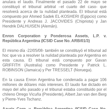
anulara el laudo. Finalmente el pasado 22 de mayo se
constituyó el tribunal arbitral –el cuarto del caso- que
resolverá acerca de la nulidad planteada. El tribunal está
compuesto por Ahmed Sadek EL-KOSHERI (Egipcio) como
Presidente y Andreas J. JACOVIDES (Chipriota) y Jan
Hendrik DALHUISEN (Alemán).
Enron Corporation y Ponderosa Assets, L.P. v.
República Argentina (ICSID Case No. ARB/01/3)
El mismo día -22/05/08- también se constituyó el tribunal ad
hoc que va a resolver la nulidad planteada por Argentina en
esta causa. El tribunal está compuesto por Gavan
GRIFFITH (Australia) como Presidente y Patrick L.
ROBINSON (Jamaica) y Per TRESSELT (Noruega).
En la causa Enron Argentina fue condenada a pagar 106
millones de dólares más intereses. El laudo fue dictado en
mayo del año pasado y el tribunal estaba constituido por el
chileno Orrego Vicuña (Presidente), Albert Jan van den Berg
y Pierre-Yves Tschanz.
Azurix Corp. v. República Argentina (ICSID Case No.