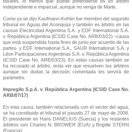
dólares, lo menos que puede pretenderse es un árbitro
independiente e imparcial, aunque no venga de Marte.
Como ya se dijo Kaufmann-Kohler fue miembro del segundo
tribunal en Aguas del Aconquija y también es árbitro en las
causas Electricidad Argentina S.A. y EDF International S.A.
v. República Argentina (ICSID Case No. ARB/03/22) –causa
que está suspendida hasta fines de junio por acuerdo de las
partes- y EDF International S.A., SAUR International S.A. y
Léon Participaciones Argentinas S.A. v. República Argentina
(ICSID Case No. ARB/03/23). En estas causas también se
ha recusado al árbitro, resta ver que resuelven los árbitros
aunque sin dudas la decisión comentada les servirá de
parámetro.
Impregilo S.p.A. v. República Argentina (ICSID Case No.
ARB/07/17)
En esta causa, también relacionada con el sector del agua,
se ha constituido el tribunal el pasado 27 de mayo de 2008.
El presidente es Hans DANELIUS (Suecia) y los restantes
árbitros son Charles N. BROWER (EUA) y Brigitte STERN
(Francia).