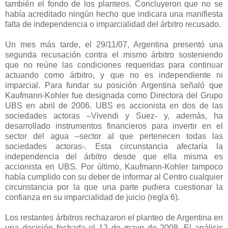
también el fondo de los planteos. Concluyeron que no se
había acreditado ningún hecho que indicara una manifiesta
falta de independencia o imparcialidad del árbitro recusado.
Un mes más tarde, el 29/11/07, Argentina presentó una
segunda recusación contra el mismo árbitro sosteniendo
que no reúne las condiciones requeridas para continuar
actuando como árbitro, y que no es independiente ni
imparcial. Para fundar su posición Argentina señaló que
Kaufmann-Kohler fue designada como Directora del Grupo
UBS en abril de 2006. UBS es accionista en dos de las
sociedades actoras –Vivendi y Suez- y, además, ha
desarrollado instrumentos financieros para invertir en el
sector del agua –sector al que pertenecen todas las
sociedades actoras-. Esta circunstancia afectaría la
independencia del árbitro desde que ella misma es
accionista en UBS. Por último, Kaufmann-Kohler tampoco
había cumplido con su deber de informar al Centro cualquier
circunstancia por la que una parte pudiera cuestionar la
confianza en su imparcialidad de juicio (regla 6).
Los restantes árbitros rechazaron el planteo de Argentina en
una decisión fechada el 12 de mayo de 2008. El análisis