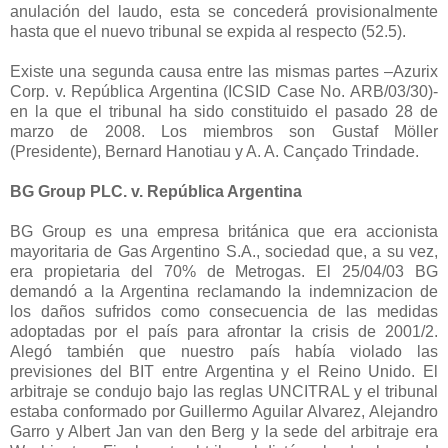
anulación del laudo, esta se concederá provisionalmente
hasta que el nuevo tribunal se expida al respecto (52.5).
Existe una segunda causa entre las mismas partes –Azurix
Corp. v. República Argentina (ICSID Case No. ARB/03/30)-
en la que el tribunal ha sido constituido el pasado 28 de
marzo de 2008. Los miembros son Gustaf Möller
(Presidente), Bernard Hanotiau y A. A. Cançado Trindade.
BG Group PLC. v. República Argentina
BG Group es una empresa británica que era accionista
mayoritaria de Gas Argentino S.A., sociedad que, a su vez,
era propietaria del 70% de Metrogas. El 25/04/03 BG
demandó a
la Argentina
reclamando la indemnizacion de
los daños sufridos como consecuencia de las medidas
adoptadas por el país para afrontar la crisis de 2001/2.
Alegó también que nuestro país había violado las
previsiones del BIT entre Argentina y el Reino Unido. El
arbitraje se condujo bajo las reglas UNCITRAL y el tribunal
estaba conformado por Guillermo Aguilar Alvarez, Alejandro
Garro y Albert Jan van den Berg y la sede del arbitraje era