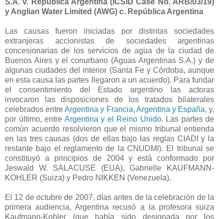
S.A. v. República Argentina (ICSID Case No. ARB/03/19)
y Anglian Water Limited (AWG) c. República Argentina
Las causas fueron iniciadas por distintas sociedades
extranjeras accionistas de sociedades argentinas
concesionarias de los servicios de agua de la ciudad de
Buenos Aires y el conurbano (Aguas Argentinas S.A.) y de
algunas ciudades del interior (Santa Fe y Córdoba, aunque
en esta causa las partes llegaron a un acuerdo). Para fundar
el consentimiento del Estado argentino las actoras
invocaron las disposiciones de los tratados bilaterales
celebrados entre
Argentina y Francia
,
Argentina y España
, y,
por último, entre
Argentina y el Reino Unido
. Las partes de
común acuerdo resolvieron que el mismo tribunal entienda
en las tres causas (dos de ellas bajo las reglas CIADI y la
restante bajo el reglamento de
la CNUDMI
). El tribunal se
constituyó a principios de 2004 y está conformado por
Jeswald W. SALACUSE (EUA), Gabrielle KAUFMANN-
KOHLER (Suiza) y Pedro NIKKEN (Venezuela).
El 12 de octubre de 2007, días antes de la celebración de la
primera audiencia, Argentina recusó a la profesora suiza
Kaufmann-Kohler (que había sido designada por los