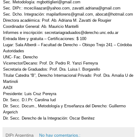
Sec. Metodología: mgbottiglieri@gmail.com
Sec. DIPr.: mceciliaazar@yahoo.com, zavatti.adriana@gmail.com
Sec. Dcho. Integración: mapilarllorens@gmail.com, abocat@hotmail.com
Directora académica: Prof. Ab. Adriana M. Zavatti de Rougier
Coordinador General: Ab. Mauricio Mantelli
Informes e inscripción: secretariagraduados@derecho.unc.edu.ar
Entrada libre y gratuita – Certificaciones: $ 100
Lugar: Sala Alberdi – Facultad de Derecho – Obispo Trejo 241 – Córdoba
Autoridades
UNC- Fac. Derecho
Vicerrector/Decano: Prof. Dr. Pedro R. Yanzi Ferreyra
Secretaria de Graduados: Prof. Dra. Luisa I. Borgarello
Titular Catedra “B”, Derecho Internacional Privado: Prof. Dra. Amalia U de
Martinoli
AADI
Presidente: Luis Cruz Pereyra
Dir. Secc. D.I.Pr: Carolina Iud
Dir. Secc. Docum., Metodología y Enseñanza del Derecho: Guillermo
Argerich
Dir. Secc. Derecho de la Integración: Oscar Benitez
DIPr Argentina
No hay comentarios.: