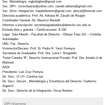
Sec. Metodología: mgbottiglieri@gmail.com
Sec. DIPr.: mceciliaazar@yahoo.com, zavatti.adriana@gmail.com
Sec. Dcho. Integración: mapilarllorens@gmail.com, abocat@hotmail.com
Directora académica: Prof. Ab. Adriana M. Zavatti de Rougier
Coordinador General: Ab. Mauricio Mantelli
Informes e inscripción: secretariagraduados@derecho.unc.edu.ar
Entrada libre y gratuita – Certificaciones: $ 100
Lugar: Sala Alberdi – Facultad de Derecho – Obispo Trejo 241 – Córdoba
Autoridades
UNC- Fac. Derecho
Vicerrector/Decano: Prof. Dr. Pedro R. Yanzi Ferreyra
Secretaria de Graduados: Prof. Dra. Luisa I. Borgarello
Titular Catedra “B”, Derecho Internacional Privado: Prof. Dra. Amalia U de
Martinoli
AADI
Presidente: Luis Cruz Pereyra
Dir. Secc. D.I.Pr: Carolina Iud
Dir. Secc. Docum., Metodología y Enseñanza del Derecho: Guillermo
Argerich
Dir. Secc. Derecho de la Integración: Oscar Benitez
DIPr Argentina