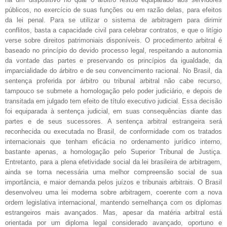
públicos, no exercício de suas funções ou em razão delas, para efeitos
da lei penal. Para se utilizar o sistema de arbitragem para dirimir
conflitos, basta a capacidade civil para celebrar contratos, e que o litígio
verse sobre direitos patrimoniais disponíveis. O procedimento arbitral é
baseado no princípio do devido processo legal, respeitando a autonomia
da vontade das partes e preservando os princípios da igualdade, da
imparcialidade do árbitro e de seu convencimento racional. No Brasil, da
sentença proferida por árbitro ou tribunal arbitral não cabe recurso,
tampouco se submete a homologação pelo poder judiciário, e depois de
transitada em julgado tem efeito de título executivo judicial. Essa decisão
foi equiparada à sentença judicial, em suas consequências diante das
partes e de seus sucessores. A sentença arbitral estrangeira será
reconhecida ou executada no Brasil, de conformidade com os tratados
internacionais que tenham eficácia no ordenamento jurídico interno,
bastante apenas, a homologação pelo Superior Tribunal de Justiça.
Entretanto, para a plena efetividade social da lei brasileira de arbitragem,
ainda se torna necessária uma melhor compreensão social de sua
importância, e maior demanda pelos juízos e tribunais arbitrais. O Brasil
desenvolveu uma lei moderna sobre arbitragem, coerente com a nova
ordem legislativa internacional, mantendo semelhança com os diplomas
estrangeiros mais avançados. Mas, apesar da matéria arbitral está
orientada por um diploma legal considerado avançado, oportuno e