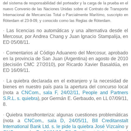
del sistema de responsabilidad del porteador y la carga de la prueba en el
nuevo Convenio de las Naciones Unidas sobre el Contrato de Transporte
Internacional de Mercancías Total o Parcialmente Marítimo, suscripto en
Róterdam el 23-9-09, y conocido como las Reglas de Róterdam.
· Las licencias no automáticas y una alternativa desde el
Mercosur, por Andrea Chang y Juan Ignacio Stampalija, en
ED 05/08/11.
· Comentarios al Código Aduanero del Mercosur, aprobado
en la provincia de San Juan (Argentina) en agosto de 2010
(decisión CMC 27/2010), por Ricardo Xavier Basaldúa, en
ED 16/09/11.
· La quiebra declarada en el extranjero y la necesidad de
bienes en nuestro país para la apertura del concurso local
(nota a
CNCom., sala F, 24/02/11, People and Partners
S.R.L. s. quiebra
), por Germán E. Gerbaudo, en LL 07/09/11,
8.
· Quiebra transfronteriza: algunas cuestiones problemáticas
(nota a
CNCom., sala D, 24/05/11, BII Creditanstalt
International Bank Ltd. s. le pide la quiebra José Vizcaíno
y