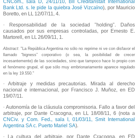
CNCom., sala D, 24/11/10, BII Creditanstalt International
Bank Ltd. s. le pide la quiebra José Vizcaíno
), por Mauricio
Boretto, en LL 12/07/11, 4.
· Responsabilidad de la sociedad "holding". Daños
causados por sus empresas controladas, por Ernesto E.
Martorell, en LL 26/09/11, 1.
Abstract
: "La República Argentina no sólo no reprime ni ve con disfavor el
llamado “bigness” corporativo (o sea, la posibilidad de crecer
incesantemente) de las sociedades, sino que tampoco hace lo propio con
el fenómeno grupal, el que sólo muy embrionariamente aparece regulado
en la ley 19.550."
· Arbitraje y medidas precautorias. Mirada al derecho
nacional e internacional, por Francisco J. Muñoz, en ED
19/07/11.
· Autonomía de la cláusula compromisoria. Fallo a favor del
arbitraje, por Dante Cracogna, en LL 18/08/11, 6 (nota a
CNCiv. y Com. Fed., sala I, 01/03/11, Smit International
Argentina SA c. Puerto Mariel SA
).
· La cultura del arbitraje, por Dante Cracogna, en ED