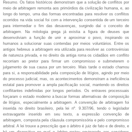
Resumo. Os fatos históricos demonstram que a solução de conflitos por
meio de arbitragem remonta aos primórdios da civilização humana, e, ao
longo do tempo, uma das formas encontradas para resolver os conflitos
ocorridos na vida social foi com a intervenção consentida de um terceiro
para intermediar o fim das desavenças, surgindo daí o conceito de
arbitragem. Na mitologia grega já existia a figura de deuses que
desenvolviam a função de unir e aproximar o povo, inspirando os
humanos a solucionar suas contendas por meios voluntários. Entre os
antigos hebreus a arbitragem era utilizada para resolver as controvérsias
de natureza privada, e no direito da antiga roma os cidadãos em conflito
recorriam ao pretor para firmar um compromisso e submeterem o
julgamento de sua causa por um terceiro. Mais tarde o estado chamou
para si, a responsabilidade pela composição de litígios, agindo por meio
do processo judicial, mas, os acontecimentos demonstram a ineficiência
estatal para promover a ampla pacificação social, mantendo os direitos
conflitantes indefinidas por longos períodos. Os entraves processuais
forçaram o estado moderno a buscar formas alternativas de composição
de litígios, especialmente a arbitragem. A convenção de arbitragem foi
inserida no direito brasileiro, pela lei nº. 9.307/96, tendo o legislador
extravagante inserido em seu texto, a expressão convenção de
arbitragem, composta pela cláusula compromissória e pelo compromisso
arbitral. A lei trouxe a prescrição que o árbitro é juiz de fato e de direito, e
há um dispositivo no qual o árbitro restou equiparado aos servidores