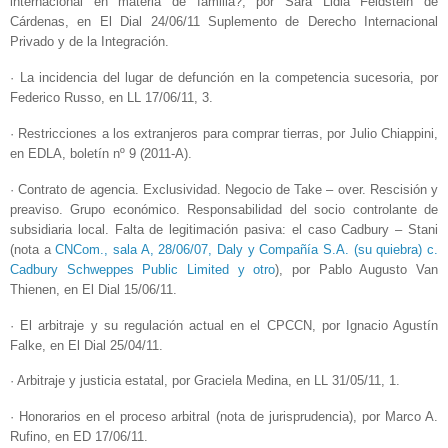
internacional en materia de familia?, por Sara Lidia Feldstein de
Cárdenas, en El Dial 24/06/11 Suplemento de Derecho Internacional
Privado y de la Integración.
· La incidencia del lugar de defunción en la competencia sucesoria, por
Federico Russo, en LL 17/06/11, 3.
· Restricciones a los extranjeros para comprar tierras, por Julio Chiappini,
en EDLA, boletín nº 9 (2011-A).
· Contrato de agencia. Exclusividad. Negocio de Take – over. Rescisión y
preaviso. Grupo económico. Responsabilidad del socio controlante de
subsidiaria local. Falta de legitimación pasiva: el caso Cadbury – Stani
(nota a
CNCom., sala A, 28/06/07, Daly y Compañía S.A. (su quiebra) c.
Cadbury Schweppes Public Limited y otro
), por Pablo Augusto Van
Thienen, en El Dial 15/06/11.
· El arbitraje y su regulación actual en el CPCCN, por Ignacio Agustín
Falke, en El Dial 25/04/11.
· Arbitraje y justicia estatal, por Graciela Medina, en LL 31/05/11, 1.
· Honorarios en el proceso arbitral (nota de jurisprudencia), por Marco A.
Rufino, en ED 17/06/11.