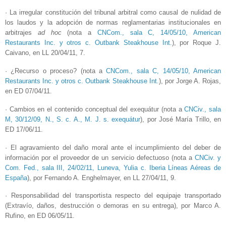
· La irregular constitución del tribunal arbitral como causal de nulidad de
los laudos y la adopción de normas reglamentarias institucionales en
arbitrajes
ad hoc
(nota a
CNCom., sala C, 14/05/10, American
Restaurants Inc. y otros c. Outbank Steakhouse Int.
), por Roque J.
Caivano, en LL 20/04/11, 7.
· ¿Recurso o proceso? (nota a
CNCom., sala C, 14/05/10, American
Restaurants Inc. y otros c. Outbank Steakhouse Int.
), por Jorge A. Rojas,
en ED 07/04/11.
· Cambios en el contenido conceptual del exequátur (nota a
CNCiv., sala
M, 30/12/09, N., S. c. A., M. J. s. exequátur
), por José María Trillo, en
ED 17/06/11.
· El agravamiento del daño moral ante el incumplimiento del deber de
información por el proveedor de un servicio defectuoso (nota a
CNCiv. y
Com. Fed., sala III, 24/02/11, Luneva, Yulia c. Iberia Líneas Aéreas de
España
), por Fernando A. Enghelmayer, en LL 27/04/11, 9.
· Responsabilidad del transportista respecto del equipaje transportado
(Extravío, daños, destrucción o demoras en su entrega), por Marco A.
Rufino, en ED 06/05/11.