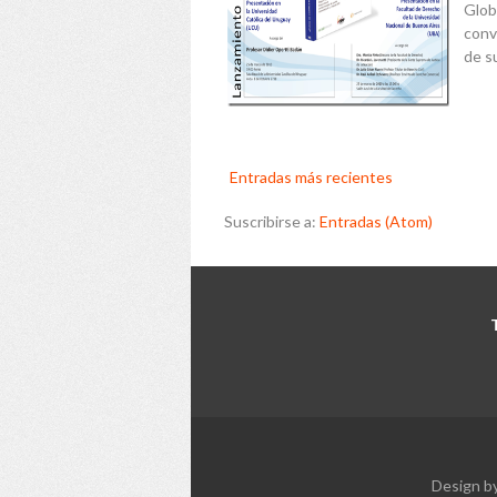
Globa
conve
de su
Entradas más recientes
Suscribirse a:
Entradas (Atom)
Design b