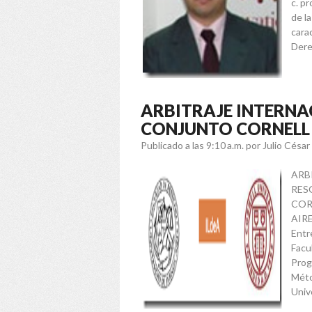
c. p
de l
cara
Dere
ARBITRAJE INTERNA
CONJUNTO CORNELL U
Publicado a las 9:10 a.m.
por Julio Césa
ARB
RES
COR
AIR
Entr
Facu
Prog
Méto
Unive