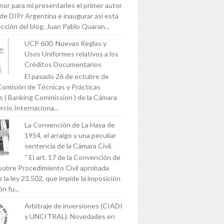
nor para mi presentarles el primer autor
 de DIPr Argentina e inaugurar así esta
cción del blog. Juan Pablo Quaran...
UCP 600. Nuevas Reglas y
Usos Uniformes relativos a los
Créditos Documentarios
El pasado 26 de octubre de
Comisión de Técnicas y Prácticas
s ( Banking Commission ) de la Cámara
cio Internaciona...
La Convención de La Haya de
1954, el arraigo y una peculiar
sentencia de la Cámara Civil.
“ El art. 17 de la Convención de
sobre Procedimiento Civil aprobada
 la ley 23.502, que impide la imposición
n fu...
Arbitraje de inversiones (CIADI
y UNCITRAL). Novedades en