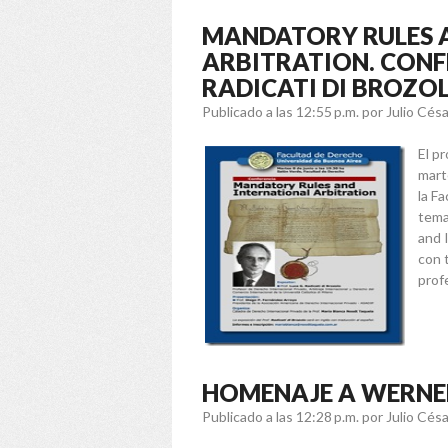
MANDATORY RULES 
ARBITRATION. CONF
RADICATI DI BROZO
Publicado a las 12:55 p.m.
por Julio Cés
El pr
mart
la F
tema
and I
con t
prof
HOMENAJE A WERNE
Publicado a las 12:28 p.m.
por Julio Cés