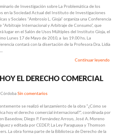
eminario de Investigación sobre La Problemática de los
s en la Sociedad Actual del Instituto de Investigaciones
dicas y Sociales “Ambrosio L. Gioja” organiza una Conferencia
e “Arbitraje Internacional y Arbitraje de Consumo”, que
á lugar en el Salón de Usos Múltiples del Instituto Gioja, el
imo Lunes 17 de Mayo de 2010, a las 19.00 hs. La
erencia contará con la disertación de la Profesora Dra. Lidia
..
Continuar leyendo
 HOY EL DERECHO COMERCIAL
r Córdoba
Sin comentarios
entemente se realizó el lanzamiento de la obra "¿Cómo se
fica hoy el derecho comercial internacional?", coordinada por
en Basedow, Diego P. Fernández Arroyo, José A. Moreno
íguez y editada por CEDEP, La Ley Paraguaya y Thomson
ers. La obra forma parte de la Biblioteca de Derecho de la