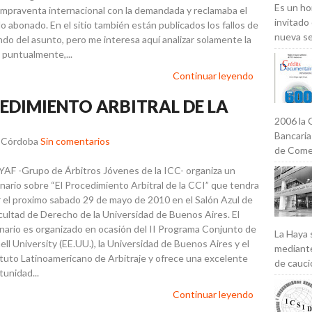
Es un ho
ompraventa internacional con la demandada y reclamaba el
invitado
o abonado. En el sitio también están publicados los fallos de
nueva se
ndo del asunto, pero me interesa aquí analizar solamente la
 puntualmente,...
Continuar leyendo
EDIMIENTO ARBITRAL DE LA
2006 la 
Bancaria
r Córdoba
Sin comentarios
de Comer
YAF -Grupo de Árbitros Jóvenes de la ICC- organiza un
nario sobre “El Procedimiento Arbitral de la CCI” que tendra
r el proximo sabado 29 de mayo de 2010 en el Salón Azul de
acultad de Derecho de la Universidad de Buenos Aires. El
nario es organizado en ocasión del II Programa Conjunto de
La Haya 
ell University (EE.UU.), la Universidad de Buenos Aires y el
mediante
ituto Latinoamericano de Arbitraje y ofrece una excelente
de caució
tunidad...
Continuar leyendo