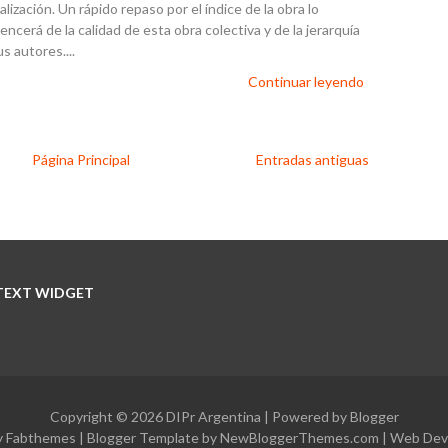
lización. Un rápido repaso por el índice de la obra lo
ncerá de la calidad de esta obra colectiva y de la jerarquía
s autores....
Continuar leyendo
Página Principal
Entradas antiguas
TEXT WIDGET
Copyright ©
2026
DIPr Argentina
| Powered by
Blogger
y
Fabthemes
| Blogger Template by
NewBloggerThemes.com
|
Web Dev