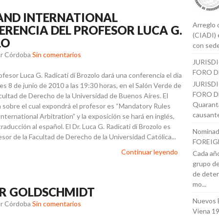
AND INTERNATIONAL
Arreglo 
ERENCIA DEL PROFESOR LUCA G.
(CIADI) 
LO
con sede
ar Córdoba
Sin comentarios
JURISD
FORO D
ofesor Luca G. Radicati di Brozolo dará una conferencia el día
JURISD
es 8 de junio de 2010 a las 19:30 horas, en el Salón Verde de
FORO DE
acultad de Derecho de la Universidad de Buenos Aires. El
Quaranta
 sobre el cual expondrá el profesor es “Mandatory Rules
causante
nternational Arbitration” y la exposición se hará en inglés,
raducción al español. El Dr. Luca G. Radicati di Brozolo es
Nominad
esor de la Facultad de Derecho de la Universidad Católica...
FOREIG
Continuar leyendo
Cada año
grupo de
de deter
mo...
R GOLDSCHMIDT
Nuevos 
ar Córdoba
Sin comentarios
Viena 1