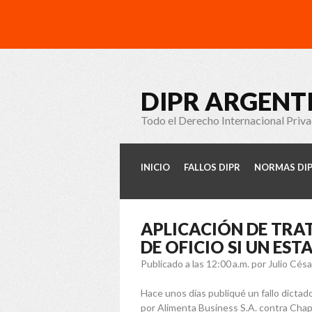
DIPR ARGENT
Todo el Derecho Internacional Priv
INICIO
FALLOS DIPR
NORMAS DI
APLICACIÓN DE TRA
DE OFICIO SI UN EST
Publicado a las 12:00 a.m.
por Julio Cés
Hace unos días publiqué un fallo dictado
por Alimenta Business S.A. contra Chap