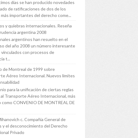
ltimos días se han producido novedades
tado de ratificaciones de dos de los
 más importantes del derecho come...
s y quiebras internacionales. Reseña
prudencia argentina 2008
unales argentinos han resuelto en el
so del año 2008 un número interesante
 vinculados con procesos de
ia t...
o de Montreal de 1999 sobre
te Aéreo Internacional. Nuevos límites
nsabilidad
io para la unificación de ciertas reglas
s al Transporte Aéreo Internacional, más
do como CONVENIO DE MONTREAL DE
Mihanovich c. Compañía General de
 y el desconocimiento del Derecho
ional Privado