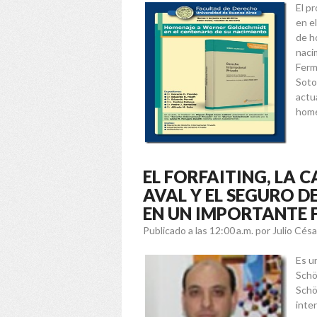
El p
en e
de h
naci
Ferm
Soto
actua
home
EL FORFAITING, LA
AVAL Y EL SEGURO D
EN UN IMPORTANTE 
Publicado a las 12:00 a.m.
por Julio Cés
Es u
Schö
Schö
inte