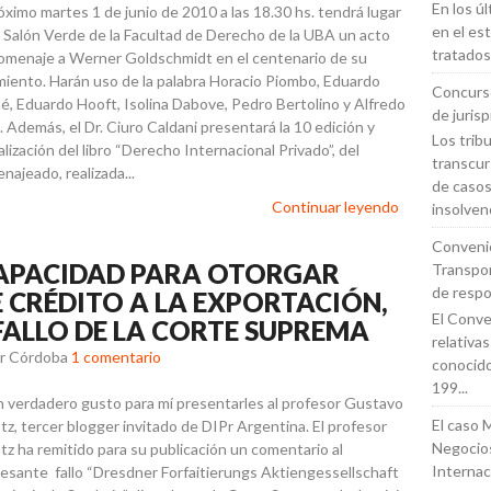
En los ú
róximo martes 1 de junio de 2010 a las 18.30 hs. tendrá lugar
en el es
l Salón Verde de la Facultad de Derecho de la UBA un acto
tratados
omenaje a Werner Goldschmidt en el centenario de su
miento. Harán uso de la palabra Horacio Piombo, Eduardo
Concurso
é, Eduardo Hooft, Isolina Dabove, Pedro Bertolino y Alfredo
de juris
. Además, el Dr. Ciuro Caldani presentará la 10 edición y
Los trib
lización del libro “Derecho Internacional Privado”, del
transcur
najeado, realizada...
de casos
Continuar leyendo
insolvenc
Conveni
 CAPACIDAD PARA OTORGAR
Transpor
de respo
E CRÉDITO A LA EXPORTACIÓN,
El Conven
FALLO DE LA CORTE SUPREMA
relativa
ar Córdoba
1 comentario
conoci
199...
n verdadero gusto para mí presentarles al profesor Gustavo
El caso 
tz, tercer blogger invitado de DIPr Argentina. El profesor
Negocios
tz ha remitido para su publicación un comentario al
Internac
resante fallo “Dresdner Forfaitierungs Aktiengessellschaft