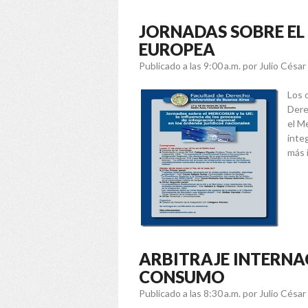
JORNADAS SOBRE EL
EUROPEA
Publicado a las 9:00 a.m.
por Julio Césa
Los 
Dere
el M
inte
más 
ARBITRAJE INTERNA
CONSUMO
Publicado a las 8:30 a.m.
por Julio Césa