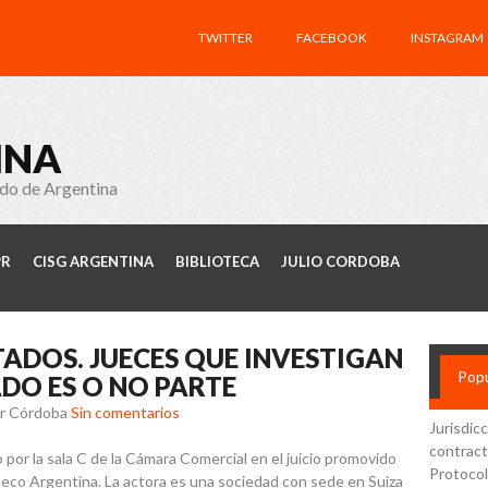
TWITTER
FACEBOOK
INSTAGRAM
INA
ado de Argentina
PR
CISG ARGENTINA
BIBLIOTECA
JULIO CORDOBA
TADOS. JUECES QUE INVESTIGAN
Popu
ADO ES O NO PARTE
ar Córdoba
Sin comentarios
Jurisdic
contract
 por la sala C de la Cámara Comercial en el juicio promovido
Protocol
eco Argentina. La actora es una sociedad con sede en Suiza