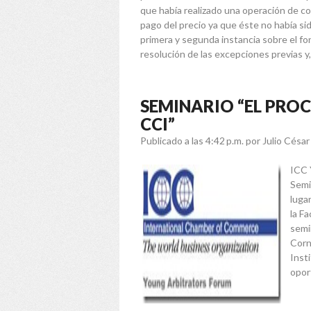
que había realizado una operación de c
pago del precio ya que éste no había sid
primera y segunda instancia sobre el fo
resolución de las excepciones previas y,
SEMINARIO “EL PROC
CCI”
Publicado a las 4:42 p.m.
por Julio Césa
ICC 
Semi
luga
la F
semi
Corn
Inst
opor