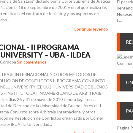
rovincia de San Luis” dictado por la Corte Suprema de Justicia
El pasad
a Nación el 18 de septiembre de 2001 y en el que analiza las
sentenci
cterísticas del contrato de forfaiting y los aspectos de
Negocios
cho...
L....
Continuar leyendo
RE
CIONAL - II PROGRAMA
NIVERSITY – UBA - ILDEA
r Córdoba
Sin comentarios
ITRAJE INTERNACIONAL Y OTROS MÉTODOS DE
OLUCIÓN DE CONFLICTOS II PROGRAMA CONJUNTO
UN
NELL UNIVERSITY (EE.UU.) – UNIVERSIDAD DE BUENOS
ES - INSTITUTO LATINOAMERICANO DE ARBITRAJE
e los dias 26 y 31 de mayo de 2010 tendra lugar en la
ltad de Derecho de la Universidad de Buenos Aires el II
PA
rama Conjunto sobre Arbitraje Internacional y otros
dos de Resolución de Conflictos organizado por Cornell
rsity (EUA), la Universidad...
Página P