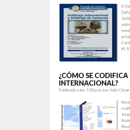
El S
Daño
Jurí
sobr
tendr
próx
Conf
M. R..
¿CÓMO SE CODIFICA
INTERNACIONAL?
Publicado a las 7:02 p.m.
por Julio Césa
Reci
codi
Jürg
Rodr
Reut