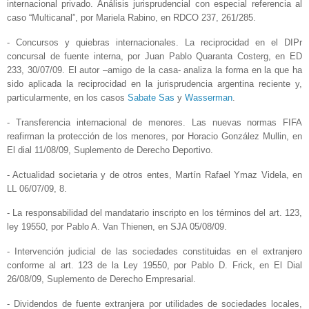
internacional privado. Análisis jurisprudencial con especial referencia al
caso “Multicanal”, por Mariela Rabino, en RDCO 237, 261/285.
- Concursos y quiebras internacionales. La reciprocidad en el DIPr
concursal de fuente interna, por Juan Pablo Quaranta Costerg, en ED
233, 30/07/09. El autor –amigo de la casa- analiza la forma en la que ha
sido aplicada la reciprocidad en la jurisprudencia argentina reciente y,
particularmente, en los casos
Sabate Sas
y
Wasserman
.
- Transferencia internacional de menores. Las nuevas normas FIFA
reafirman la protección de los menores, por Horacio González Mullin, en
El dial 11/08/09, Suplemento de Derecho Deportivo.
- Actualidad societaria y de otros entes, Martín Rafael Ymaz Videla, en
LL 06/07/09, 8.
- La responsabilidad del mandatario inscripto en los términos del art. 123,
ley 19550, por Pablo A. Van Thienen, en SJA 05/08/09.
- Intervención judicial de las sociedades constituidas en el extranjero
conforme al art. 123 de la Ley 19550, por Pablo D. Frick, en El Dial
26/08/09, Suplemento de Derecho Empresarial.
- Dividendos de fuente extranjera por utilidades de sociedades locales,