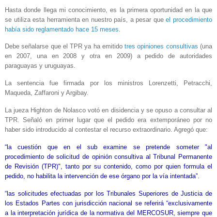
Hasta donde llega mi conocimiento, es la primera oportunidad en la que
se utiliza esta herramienta en nuestro país, a pesar que
el procedimiento
había sido reglamentado hace 15 meses
.
Debe señalarse que el TPR ya ha emitido
tres opiniones consultivas
(una
en 2007, una en 2008 y otra en 2009) a pedido de autoridades
paraguayas y uruguayas.
La sentencia fue firmada por los ministros Lorenzetti, Petracchi,
Maqueda, Zaffaroni y Argibay.
La jueza Highton de Nolasco votó en disidencia y se opuso a consultar al
TPR. Señaló en primer lugar que el pedido era extemporáneo por no
haber sido introducido al contestar el recurso extraordinario. Agregó que:
“la cuestión que en el sub examine se pretende someter "al
procedimiento de solicitud de opinión consultiva al Tribunal Permanente
de Revisión (TPR)", tanto por su contenido, como por quien formula el
pedido, no habilita la intervención de ese órgano por la vía intentada”.
“las solicitudes efectuadas por los Tribunales Superiores de Justicia de
los Estados Partes con jurisdicción nacional se referirá “exclusivamente
a la interpretación jurídica de la normativa del MERCOSUR, siempre que