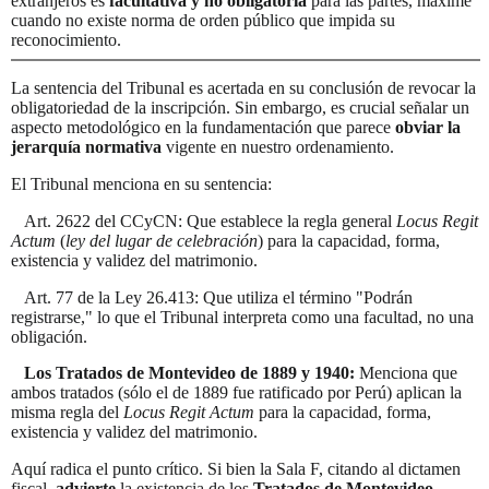
extranjeros es
facultativa y no obligatoria
para las partes, máxime
cuando no existe norma de orden público que impida su
reconocimiento
.
La sentencia del Tribunal es acertada en su conclusión de revocar la
obligatoriedad de la inscripción. Sin embargo, es crucial señalar un
aspecto metodológico en la fundamentación que parece
obviar la
jerarquía normativa
vigente en nuestro ordenamiento.
El Tribunal menciona en su sentencia:
Art.
2622 del CCyCN: Que establece la regla general
Locus Regit
Actum
(
ley del lugar de celebración
) para la capacidad, forma,
existencia y validez del matrimonio
.
Art.
77 de la Ley 26.413: Que utiliza el término "Podrán
registrarse," lo que el Tribunal interpreta como una facultad, no una
obligación
.
Los Tratados de Montevideo de 1889 y 1940:
Menciona que
ambos tratados (sólo el de 1889 fue ratificado por Perú) aplican la
misma regla del
Locus Regit Actum
para la capacidad, forma,
existencia y validez del matrimonio
.
Aquí radica el punto crítico.
Si bien la Sala F, citando al dictamen
fiscal,
advierte
la existencia de los
Tratados de Montevideo