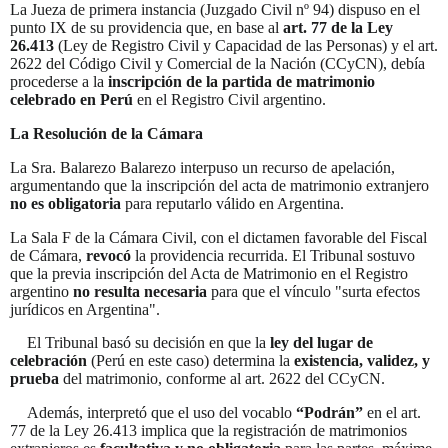
La Jueza de primera instancia (Juzgado Civil nº 94) dispuso en el
punto IX de su providencia que, en base al
art. 77 de la Ley
26.413
(Ley de Registro Civil y Capacidad de las Personas) y el art.
2622 del Código Civil y Comercial de la Nación (CCyCN), debía
procederse a la
inscripción de la partida de matrimonio
celebrado en Perú
en el Registro Civil argentino
.
La Resolución de la Cámara
La Sra.
Balarezo Balarezo interpuso un recurso de apelación,
argumentando que la inscripción del acta de matrimonio extranjero
no es obligatoria
para reputarlo válido en Argentina
.
La Sala F de la Cámara Civil, con el dictamen favorable del Fiscal
de Cámara,
revocó
la providencia recurrida
.
El Tribunal sostuvo
que la previa inscripción del Acta de Matrimonio en el Registro
argentino
no resulta necesaria
para que el vínculo "surta efectos
jurídicos en Argentina"
.
El Tribunal basó su decisión en que la
ley del lugar de
celebración
(Perú en este caso) determina la
existencia, validez, y
prueba
del matrimonio, conforme al art.
2622 del CCyCN
.
Además, interpretó que el uso del vocablo
“Podrán”
en el art.
77 de la Ley 26.413 implica que la registración de matrimonios