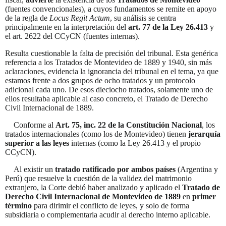
(fuentes convencionales), a cuyos fundamentos se remite en apoyo
de la regla de
Locus Regit Actum
, su análisis se centra
principalmente en la interpretación del
art. 77 de la Ley 26.413
y
el art.
2622 del CCyCN (fuentes internas)
.
Resulta cuestionable la falta de precisión del tribunal. Esta genérica
referencia a los Tratados de Montevideo de 1889 y 1940, sin más
aclaraciones, evidencia la ignorancia del tribunal en el tema, ya que
estamos frente a dos grupos de ocho tratados y un protocolo
adicional cada uno. De esos dieciocho tratados, solamente uno de
ellos resultaba aplicable al caso concreto, el Tratado de Derecho
Civil Internacional de 1889.
Conforme al
Art. 75, inc. 22 de la Constitución Nacional
, los
tratados internacionales (como los de Montevideo) tienen
jerarquía
superior a las leyes
internas (como la Ley 26.413 y el propio
CCyCN).
Al existir un
tratado ratificado por ambos países
(Argentina y
Perú) que resuelve la cuestión de la validez del matrimonio
extranjero, la Corte debió haber analizado y aplicado el
Tratado de
Derecho Civil Internacional de Montevideo de 1889
en
primer
término
para dirimir el conflicto de leyes, y solo de forma
subsidiaria o complementaria acudir al derecho interno aplicable.