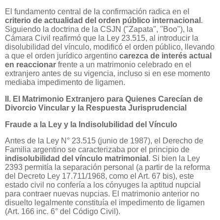
El fundamento central de la confirmación radica en el
criterio de actualidad del orden público internacional
.
Siguiendo la doctrina de la CSJN ("Zapata", "Boo"), la
Cámara Civil reafirmó que la Ley 23.515, al introducir la
disolubilidad del vínculo, modificó el orden público, llevando
a que el orden jurídico argentino
carezca de interés actual
en reaccionar
frente a un matrimonio celebrado en el
extranjero antes de su vigencia, incluso si en ese momento
mediaba impedimento de ligamen.
II. El Matrimonio Extranjero para Quienes Carecían de
Divorcio Vincular y la Respuesta Jurisprudencial
Fraude a la Ley y la Indisolubilidad del Vínculo
Antes de la Ley N° 23.515 (junio de 1987), el Derecho de
Familia argentino se caracterizaba por el principio de
indisolubilidad del vínculo matrimonial
. Si bien la Ley
2393 permitía la separación personal (a partir de la reforma
del Decreto Ley 17.711/1968, como el Art. 67 bis), este
estado civil no confería a los cónyuges la aptitud nupcial
para contraer nuevas nupcias. El matrimonio anterior no
disuelto legalmente constituía el impedimento de ligamen
(Art. 166 inc. 6° del Código Civil).