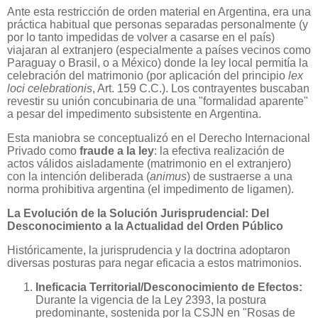
Ante esta restricción de orden material en Argentina, era una
práctica habitual que personas separadas personalmente (y
por lo tanto impedidas de volver a casarse en el país)
viajaran al extranjero (especialmente a países vecinos como
Paraguay o Brasil, o a México) donde la ley local permitía la
celebración del matrimonio (por aplicación del principio
lex
loci celebrationis
, Art. 159 C.C.). Los contrayentes buscaban
revestir su unión concubinaria de una "formalidad aparente"
a pesar del impedimento subsistente en Argentina.
Esta maniobra se conceptualizó en el Derecho Internacional
Privado como
fraude a la ley
: la efectiva realización de
actos válidos aisladamente (matrimonio en el extranjero)
con la intención deliberada (
animus
) de sustraerse a una
norma prohibitiva argentina (el impedimento de ligamen).
La Evolución de la Solución Jurisprudencial: Del
Desconocimiento a la Actualidad del Orden Público
Históricamente, la jurisprudencia y la doctrina adoptaron
diversas posturas para negar eficacia a estos matrimonios.
Ineficacia Territorial/Desconocimiento de Efectos:
Durante la vigencia de la Ley 2393, la postura
predominante, sostenida por la CSJN en "Rosas de