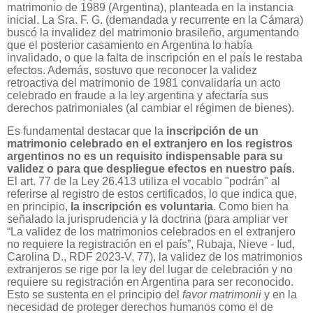
matrimonio de 1989 (Argentina), planteada en la instancia
inicial. La Sra. F. G. (demandada y recurrente en la Cámara)
buscó la invalidez del matrimonio brasileño, argumentando
que el posterior casamiento en Argentina lo había
invalidado, o que la falta de inscripción en el país le restaba
efectos. Además, sostuvo que reconocer la validez
retroactiva del matrimonio de 1981 convalidaría un acto
celebrado en fraude a la ley argentina y afectaría sus
derechos patrimoniales (al cambiar el régimen de bienes).
Es fundamental destacar que la
inscripción de un
matrimonio celebrado en el extranjero en los registros
argentinos no es un requisito indispensable para su
validez o para que despliegue efectos en nuestro país
.
El art. 77 de la Ley 26.413 utiliza el vocablo "podrán" al
referirse al registro de estos certificados, lo que indica que,
en principio,
la inscripción es voluntaria
. Como bien ha
señalado la jurisprudencia y la doctrina (para ampliar ver
“La validez de los matrimonios celebrados en el extranjero
no requiere la registración en el país”, Rubaja, Nieve - Iud,
Carolina D., RDF 2023-V, 77), la validez de los matrimonios
extranjeros se rige por la ley del lugar de celebración y no
requiere su registración en Argentina para ser reconocido.
Esto se sustenta en el principio del
favor matrimonii
y en la
necesidad de proteger derechos humanos como el de