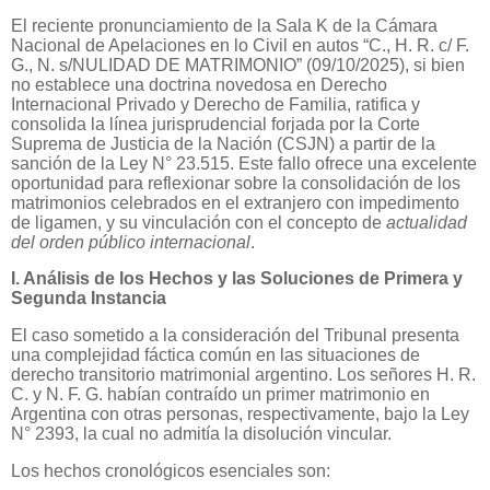
El reciente pronunciamiento de la Sala K de la Cámara
Nacional de Apelaciones en lo Civil en autos “C., H. R. c/ F.
G., N. s/NULIDAD DE MATRIMONIO” (09/10/2025), si bien
no establece una doctrina novedosa en Derecho
Internacional Privado y Derecho de Familia, ratifica y
consolida la línea jurisprudencial forjada por la Corte
Suprema de Justicia de la Nación (CSJN) a partir de la
sanción de la Ley N° 23.515. Este fallo ofrece una excelente
oportunidad para reflexionar sobre la consolidación de los
matrimonios celebrados en el extranjero con impedimento
de ligamen, y su vinculación con el concepto de
actualidad
del orden público internacional
.
I. Análisis de los Hechos y las Soluciones de Primera y
Segunda Instancia
El caso sometido a la consideración del Tribunal presenta
una complejidad fáctica común en las situaciones de
derecho transitorio matrimonial argentino. Los señores H. R.
C. y N. F. G. habían contraído un primer matrimonio en
Argentina con otras personas, respectivamente, bajo la Ley
N° 2393, la cual no admitía la disolución vincular.
Los hechos cronológicos esenciales son: