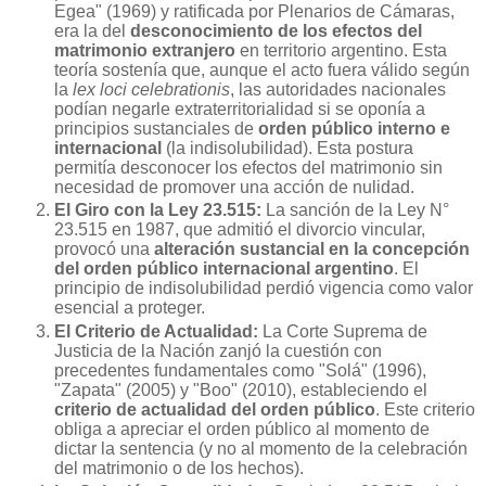
Egea" (1969) y ratificada por Plenarios de Cámaras,
era la del
desconocimiento de los efectos del
matrimonio extranjero
en territorio argentino. Esta
teoría sostenía que, aunque el acto fuera válido según
la
lex loci celebrationis
, las autoridades nacionales
podían negarle extraterritorialidad si se oponía a
principios sustanciales de
orden público interno e
internacional
(la indisolubilidad). Esta postura
permitía desconocer los efectos del matrimonio sin
necesidad de promover una acción de nulidad.
El Giro con la Ley 23.515:
La sanción de la Ley N°
23.515 en 1987, que admitió el divorcio vincular,
provocó una
alteración sustancial en la concepción
del orden público internacional argentino
. El
principio de indisolubilidad perdió vigencia como valor
esencial a proteger.
El Criterio de Actualidad:
La Corte Suprema de
Justicia de la Nación zanjó la cuestión con
precedentes fundamentales como "Solá" (1996),
"Zapata" (2005) y "Boo" (2010), estableciendo el
criterio de actualidad del orden público
. Este criterio
obliga a apreciar el orden público al momento de
dictar la sentencia (y no al momento de la celebración
del matrimonio o de los hechos).