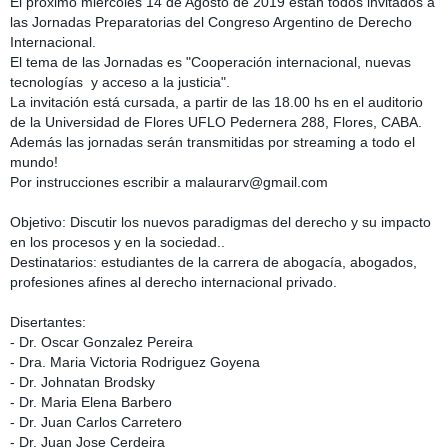
El próximo miércoles 14 de Agosto de 2019 están todos invitados a 
las Jornadas Preparatorias del Congreso Argentino de Derecho 
Internacional.
El tema de las Jornadas es "Cooperación
 internacional, nuevas 
tecnologías
  y acceso a la justicia".
La invitación está cursada, 
a partir de las 18.00 hs en el auditorio 
de la Universidad de Flores UFLO Pedernera 288, Flores, CABA.
Además las jornadas serán transmitidas por streaming a todo el 
mundo!
Por instrucciones escribir a malaurarv@gmail.com
Objetivo: Discutir los nuevos paradigmas del derecho y su impacto 
en los procesos y en la sociedad..
Destinatarios: estudiantes de la carrera de abogacía, abogados, 
profesiones afines al derecho internacional privado.
Disertantes:
- Dr. Oscar Gonzalez Pereira
- Dra. Maria Victoria Rodriguez Goyena
- Dr. Johnatan Brodsky
- Dr. Maria Elena Barbero
- Dr. Juan Carlos Carretero
- Dr. Juan Jose Cerdeira