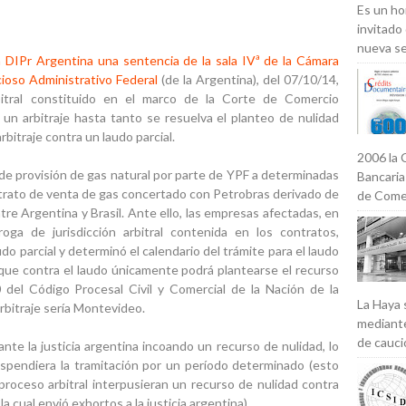
Es un ho
invitado
nueva se
n DIPr Argentina una sentencia de la sala IVª de la Cámara
ioso Administrativo Federal
(de la Argentina), del 07/10/14,
bitral constituido en el marco de la Corte de Comercio
 un arbitraje hasta tanto se resuelva el planteo de nulidad
rbitraje contra un laudo parcial.
2006 la 
a de provisión de gas natural por parte de YPF a determinadas
Bancaria
ntrato de venta de gas concertado con Petrobras derivado de
de Comer
re Argentina y Brasil. Ante ello, las empresas afectadas, en
oga de jurisdicción arbitral contenida en los contratos,
audo parcial y determinó el calendario del trámite para el laudo
 que contra el laudo únicamente podrá plantearse el recurso
0 del Código Procesal Civil y Comercial de la Nación de la
La Haya 
arbitraje sería Montevideo.
mediante
de caució
nte la justicia argentina incoando un recurso de nulidad, lo
suspendiera la tramitación por un período determinado (esto
roceso arbitral interpusieran un recurso de nulidad contra
la cual envió exhortos a la justicia argentina).