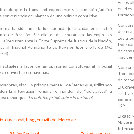
En los ú
en el es
ti dado que la trama del expediente y la cuestión jurídica
tratados
 conveniencia del planteo de una opinión consultiva.
Concurso
ente ha sido uno de los que más justificadamente debió
de juris
ente de Revisión. Por ello, es de esperar que las empresas
Los trib
si recurren ante la Corte Suprema de Justicia de la Nación,
transcur
iva al Tribunal Permanente de Revisión (por ello lo de
Una
de casos
ora?
)
insolvenc
actuales a favor de las opiniones consultivas al Tribunal
Conveni
e conviertan en mayorías.
Transpor
de respo
adores, sino – y principalmente – de jueces que, utilizando
El Conven
den la integración regional e inunden de “judicialidad” a
relativa
í escuchar que “
Lo político primó sobre lo jurídico
”.
conoci
199...
El caso 
 internacional
,
Blogger invitado
,
Mercosur
Negocios
Internac
Página Principal
Entrada antigua