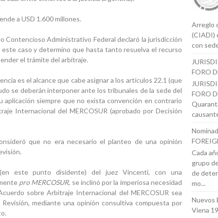
ciende a USD 1.600 millones.
Arreglo 
(CIADI) 
o Contencioso Administrativo Federal declaró la jurisdicción
con sede
en este caso y determino que hasta tanto resuelva el recurso
ender el trámite del arbitraje.
JURISD
FORO D
ncia es el alcance que cabe asignar a los artículos 22.1 (que
JURISD
udo se deberán interponer ante los tribunales de la sede del
FORO DE
 su aplicación siempre que no exista convención en contrario
Quaranta
itraje Internacional del MERCOSUR (aprobado por Decisión
causante
Nominad
FOREIG
consideró que no era necesario el planteo de una opinión
visión.
Cada año
grupo de
(en este punto disidente) del juez Vincenti, con una
de deter
amente
pro MERCOSUR
, se inclinó por la imperiosa necesidad
mo...
al Acuerdo sobre Arbitraje Internacional del MERCOSUR sea
Nuevos 
e Revisión, mediante una opinión consultiva compuesta por
Viena 1
o.