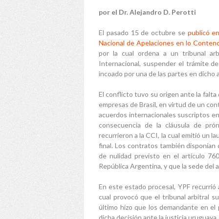
por el Dr. Alejandro D. Perotti
El pasado 15 de octubre se
publicó e
Nacional de Apelaciones en lo Contenc
por la cual ordena a un tribunal ar
Internacional, suspender el trámite de
incoado por una de las partes en dicho a
El conflicto tuvo su origen ante la falt
empresas de Brasil, en virtud de un co
acuerdos internacionales suscriptos ent
consecuencia de la cláusula de prórr
recurrieron a la CCI, la cual emitió un l
final. Los contratos también disponían
de nulidad previsto en el artículo 76
República Argentina, y que la sede del 
En este estado procesal, YPF recurrió a
cual provocó que el tribunal arbitral 
último hizo que los demandante en el p
dicha decisión ante la justicia uruguaya, 