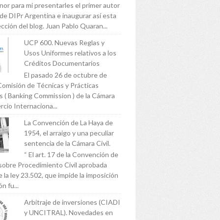
nor para mi presentarles el primer autor
 de DIPr Argentina e inaugurar así esta
cción del blog. Juan Pablo Quaran...
UCP 600. Nuevas Reglas y
Usos Uniformes relativos a los
Créditos Documentarios
El pasado 26 de octubre de
Comisión de Técnicas y Prácticas
s ( Banking Commission ) de la Cámara
cio Internaciona...
La Convención de La Haya de
1954, el arraigo y una peculiar
sentencia de la Cámara Civil.
“ El art. 17 de la Convención de
sobre Procedimiento Civil aprobada
 la ley 23.502, que impide la imposición
n fu...
Arbitraje de inversiones (CIADI
y UNCITRAL). Novedades en