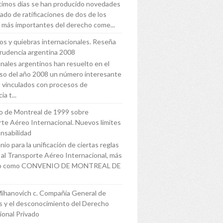
ltimos días se han producido novedades
tado de ratificaciones de dos de los
 más importantes del derecho come...
s y quiebras internacionales. Reseña
prudencia argentina 2008
unales argentinos han resuelto en el
so del año 2008 un número interesante
 vinculados con procesos de
ia t...
o de Montreal de 1999 sobre
te Aéreo Internacional. Nuevos límites
nsabilidad
io para la unificación de ciertas reglas
s al Transporte Aéreo Internacional, más
do como CONVENIO DE MONTREAL DE
Mihanovich c. Compañía General de
 y el desconocimiento del Derecho
ional Privado