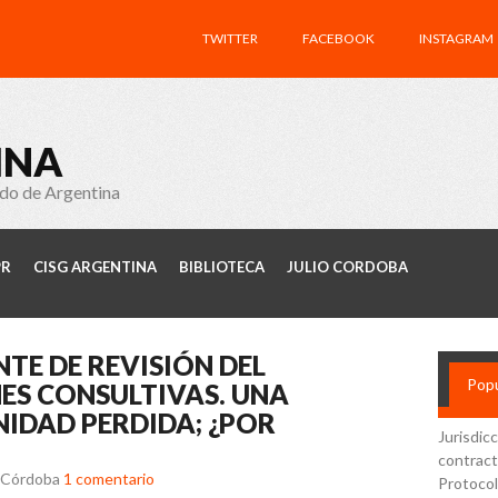
TWITTER
FACEBOOK
INSTAGRAM
INA
ado de Argentina
PR
CISG ARGENTINA
BIBLIOTECA
JULIO CORDOBA
TE DE REVISIÓN DEL
Popu
ES CONSULTIVAS. UNA
IDAD PERDIDA; ¿POR
Jurisdic
contract
r Córdoba
1 comentario
Protocol