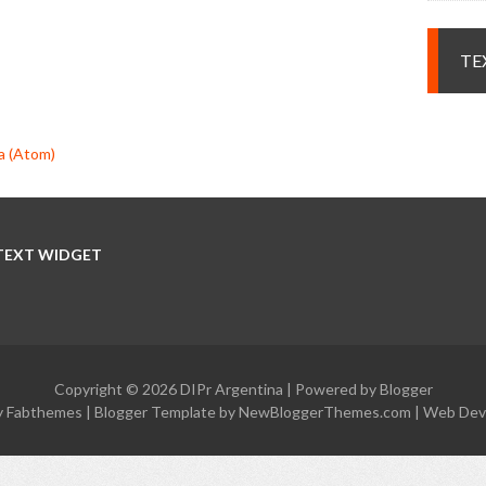
TE
a (Atom)
TEXT WIDGET
Copyright ©
2026
DIPr Argentina
| Powered by
Blogger
y
Fabthemes
| Blogger Template by
NewBloggerThemes.com
|
Web Dev