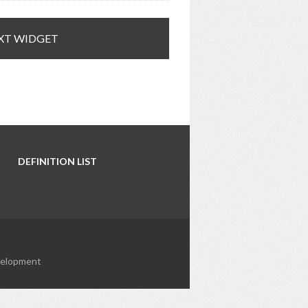
XT WIDGET
DEFINITION LIST
elopment