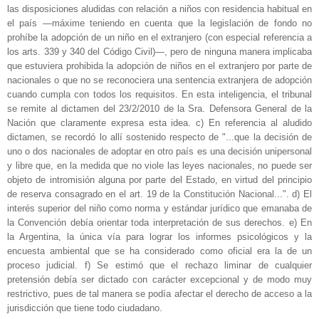
las disposiciones aludidas con relación a niños con residencia habitual en
el país —máxime teniendo en cuenta que la legislación de fondo no
prohíbe la adopción de un niño en el extranjero (con especial referencia a
los arts. 339 y 340 del Código Civil)—, pero de ninguna manera implicaba
que estuviera prohibida la adopción de niños en el extranjero por parte de
nacionales o que no se reconociera una sentencia extranjera de adopción
cuando cumpla con todos los requisitos. En esta inteligencia, el tribunal
se remite al dictamen del 23/2/2010 de la Sra. Defensora General de la
Nación que claramente expresa esta idea. c) En referencia al aludido
dictamen, se recordó lo allí sostenido respecto de "...que la decisión de
uno o dos nacionales de adoptar en otro país es una decisión unipersonal
y libre que, en la medida que no viole las leyes nacionales, no puede ser
objeto de intromisión alguna por parte del Estado, en virtud del principio
de reserva consagrado en el art. 19 de la Constitución Nacional...". d) El
interés superior del niño como norma y estándar jurídico que emanaba de
la Convención debía orientar toda interpretación de sus derechos. e) En
la Argentina, la única vía para lograr los informes psicológicos y la
encuesta ambiental que se ha considerado como oficial era la de un
proceso judicial. f) Se estimó que el rechazo liminar de cualquier
pretensión debía ser dictado con carácter excepcional y de modo muy
restrictivo, pues de tal manera se podía afectar el derecho de acceso a la
jurisdicción que tiene todo ciudadano.