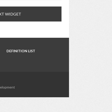
XT WIDGET
DEFINITION LIST
elopment