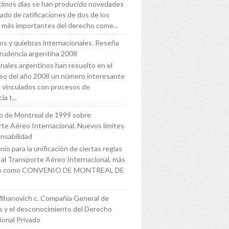
ltimos días se han producido novedades
tado de ratificaciones de dos de los
 más importantes del derecho come...
s y quiebras internacionales. Reseña
prudencia argentina 2008
unales argentinos han resuelto en el
so del año 2008 un número interesante
 vinculados con procesos de
ia t...
o de Montreal de 1999 sobre
te Aéreo Internacional. Nuevos límites
nsabilidad
io para la unificación de ciertas reglas
s al Transporte Aéreo Internacional, más
do como CONVENIO DE MONTREAL DE
Mihanovich c. Compañía General de
 y el desconocimiento del Derecho
ional Privado