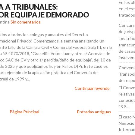
En los ú
A A TRIBUNALES:
en el es
POR EQUIPAJE DEMORADO
tratados
entina
Sin comentarios
Concurso
de juris
udos a todos los colegas y amantes del Derecho
Los trib
rnacional Privado! Comenzamos la semana analizando un
transcur
nte fallo de la Cámara Civil y Comercial Federal, Sala III, en la
de casos
a N° 4070/2018, "Gracelli Héctor Juan y otro c/ Aerovías de
insolvenc
co SAC de CV y otro s/ perdida/daño de equipaje", del 10 de
o de 2025 y que publicamos hoy en Fallos DIPr. Este caso es
Conveni
laro ejemplo de la aplicación práctica del Convenio de
Transpor
real de 1999 y...
de respo
El Conven
Continuar leyendo
relativa
conoci
199...
Página Principal
Entradas antiguas
El caso 
Negocios
Internac