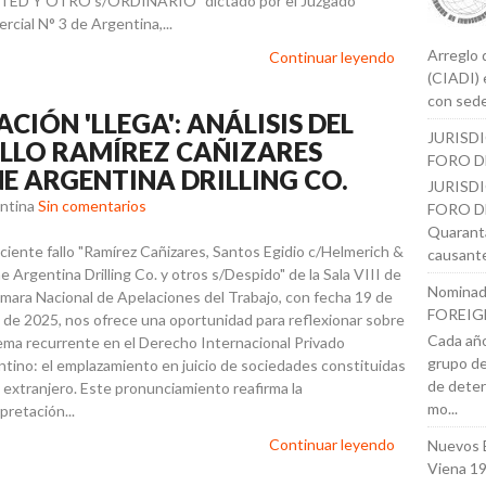
TED Y OTRO s/ORDINARIO" dictado por el Juzgado
rcial N° 3 de Argentina,...
Arreglo 
Continuar leyendo
(CIADI) 
con sede
CIÓN 'LLEGA': ANÁLISIS DEL
JURISD
FALLO RAMÍREZ CAÑIZARES
FORO D
E ARGENTINA DRILLING CO.
JURISD
entina
Sin comentarios
FORO DE
Quaranta
eciente fallo "Ramírez Cañizares, Santos Egidio c/Helmerich &
causante
e Argentina Drilling Co. y otros s/Despido" de la Sala VIII de
Nominad
ámara Nacional de Apelaciones del Trabajo, con fecha 19 de
FOREIG
o de 2025, nos ofrece una oportunidad para reflexionar sobre
Cada año
ema recurrente en el Derecho Internacional Privado
grupo de
ntino: el emplazamiento en juicio de sociedades constituidas
de deter
l extranjero. Este pronunciamiento reafirma la
mo...
pretación...
Continuar leyendo
Nuevos 
Viena 1