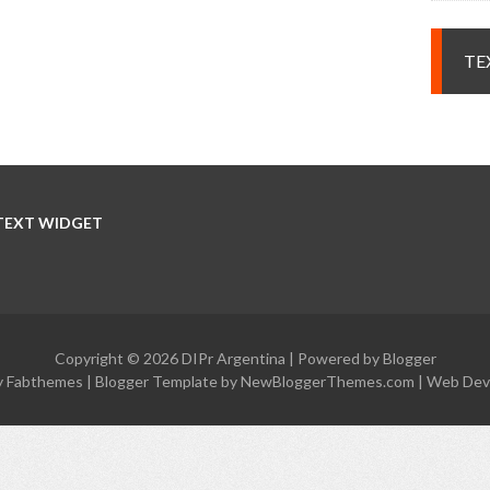
TE
TEXT WIDGET
Copyright ©
2026
DIPr Argentina
| Powered by
Blogger
y
Fabthemes
| Blogger Template by
NewBloggerThemes.com
|
Web Dev