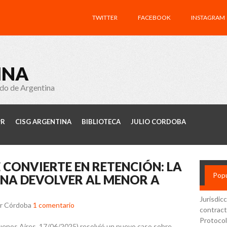
TWITTER
FACEBOOK
INSTAGRAM
INA
ado de Argentina
PR
CISG ARGENTINA
BIBLIOTECA
JULIO CORDOBA
 CONVIERTE EN RETENCIÓN: LA
Popu
NA DEVOLVER AL MENOR A
Jurisdic
ar Córdoba
1 comentario
contract
Protocol
 Buenos Aires, 17/06/2025) resolvió un nuevo caso sobre