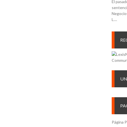
El pasad
sentenci
Negocios
L....
RE
UN
PA
Página P