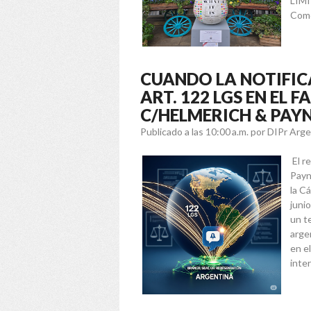
LIMI
Come
CUANDO LA NOTIFICA
ART. 122 LGS EN EL 
C/HELMERICH & PAYN
Publicado a las 10:00 a.m.
por DIPr Arg
El r
Payn
la C
juni
un t
arge
en e
inter