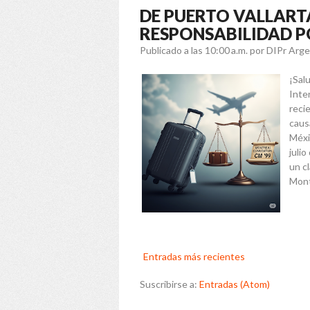
DE PUERTO VALLART
RESPONSABILIDAD 
Publicado a las 10:00 a.m.
por DIPr Arg
¡Sal
Inte
recie
caus
Méxi
juli
un c
Mont
Entradas más recientes
Suscribirse a:
Entradas (Atom)