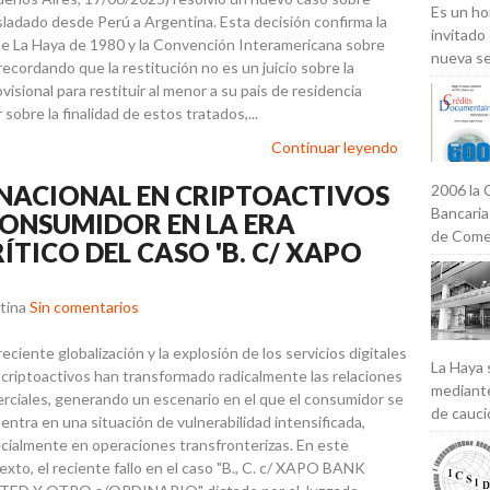
Es un ho
asladado desde Perú a Argentina. Esta decisión confirma la
invitado
 de La Haya de 1980 y la Convención Interamericana sobre
nueva se
ecordando que la restitución no es un juicio sobre la
isional para restituir al menor a su país de residencia
 sobre la finalidad de estos tratados,...
Continuar leyendo
RNACIONAL EN CRIPTOACTIVOS
2006 la 
Bancaria
CONSUMIDOR EN LA ERA
de Comer
RÍTICO DEL CASO 'B. C/ XAPO
tina
Sin comentarios
eciente globalización y la explosión de los servicios digitales
La Haya 
s criptoactivos han transformado radicalmente las relaciones
mediante
rciales, generando un escenario en el que el consumidor se
de caució
entra en una situación de vulnerabilidad intensificada,
cialmente en operaciones transfronterizas. En este
exto, el reciente fallo en el caso "B., C. c/ XAPO BANK