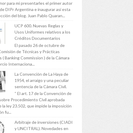
nor para mi presentarles el primer autor
 de DIPr Argentina e inaugurar así esta
cción del blog. Juan Pablo Quaran...
UCP 600. Nuevas Reglas y
Usos Uniformes relativos a los
Créditos Documentarios
El pasado 26 de octubre de
Comisión de Técnicas y Prácticas
s ( Banking Commission ) de la Cámara
cio Internaciona...
La Convención de La Haya de
1954, el arraigo y una peculiar
sentencia de la Cámara Civil.
“ El art. 17 de la Convención de
sobre Procedimiento Civil aprobada
 la ley 23.502, que impide la imposición
n fu...
Arbitraje de inversiones (CIADI
y UNCITRAL). Novedades en