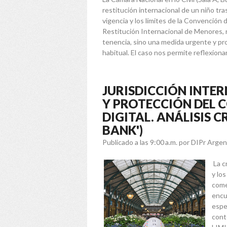
restitución internacional de un niño tr
vigencia y los límites de la Convención
Restitución Internacional de Menores, r
tenencia, sino una medida urgente y prov
habitual. El caso nos permite reflexionar
JURISDICCIÓN INTE
Y PROTECCIÓN DEL 
DIGITAL. ANÁLISIS C
BANK')
Publicado a las 9:00 a.m.
por DIPr Argen
La cr
y lo
come
encu
espe
cont