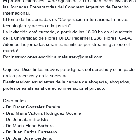
El próximo miércoles 14 de Agosto de 2019 están todos invitados a 
las Jornadas Preparatorias del Congreso Argentino de Derecho 
Internacional.
El tema de las Jornadas es "Cooperación
 internacional, nuevas 
tecnologías
  y acceso a la justicia".
La invitación está cursada, 
a partir de las 18.00 hs en el auditorio 
de la Universidad de Flores UFLO Pedernera 288, Flores, CABA.
Además las jornadas serán transmitidas por streaming a todo el 
mundo!
Por instrucciones escribir a malaurarv@gmail.com
Objetivo: Discutir los nuevos paradigmas del derecho y su impacto 
en los procesos y en la sociedad..
Destinatarios: estudiantes de la carrera de abogacía, abogados, 
profesiones afines al derecho internacional privado.
Disertantes:
- Dr. Oscar Gonzalez Pereira
- Dra. Maria Victoria Rodriguez Goyena
- Dr. Johnatan Brodsky
- Dr. Maria Elena Barbero
- Dr. Juan Carlos Carretero
- Dr. Juan Jose Cerdeira