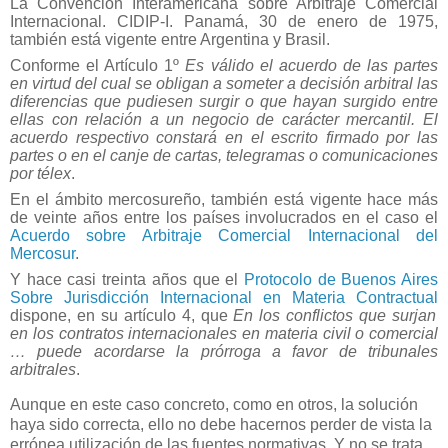
La Convención Interamericana sobre Arbitraje Comercial
Internacional. CIDIP-I. Panamá, 30 de enero de 1975,
también está vigente entre Argentina y Brasil.
Conforme el Artículo 1º
Es válido el acuerdo de las partes
en virtud del cual se obligan a someter a decisión arbitral las
diferencias que pudiesen surgir o que hayan surgido entre
ellas con relación a un negocio de carácter mercantil. El
acuerdo respectivo constará en el escrito firmado por las
partes o en el canje de cartas, telegramas o comunicaciones
por télex
.
En el ámbito mercosureño, también está vigente hace más
de veinte años entre los países involucrados en el caso el
Acuerdo sobre Arbitraje Comercial Internacional del
Mercosur
.
Y hace casi treinta años que el
Protocolo de Buenos Aires
Sobre Jurisdicción Internacional en Materia Contractual
dispone, en su artículo 4, que
En los conflictos que surjan
en los contratos internacionales en materia civil o comercial
… puede acordarse la prórroga a favor de tribunales
arbitrales
.
Aunque en este caso concreto, como en otros, la solución
haya sido correcta, ello no debe hacernos perder de vista la
errónea utilización de las fuentes normativas. Y no se trata