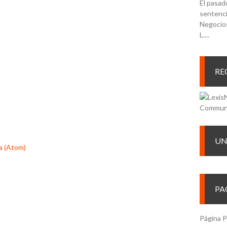
El pasad
sentenci
Negocios
L....
RE
UN
a (Atom)
PA
Página P