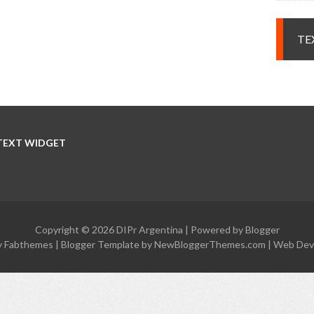
TE
TEXT WIDGET
Copyright ©
2026
DIPr Argentina
| Powered by
Blogger
y
Fabthemes
| Blogger Template by
NewBloggerThemes.com
|
Web Dev