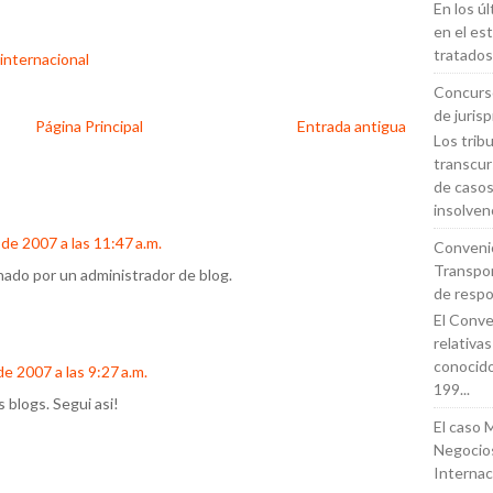
En los ú
en el es
tratados
 internacional
Concurso
de juris
Página Principal
Entrada antigua
Los trib
transcur
de casos
insolvenc
de 2007 a las 11:47 a.m.
Conveni
Transpor
inado por un administrador de blog.
de respo
El Conven
relativa
conoci
de 2007 a las 9:27 a.m.
199...
 blogs. Segui asi!
El caso 
Negocios
Internac