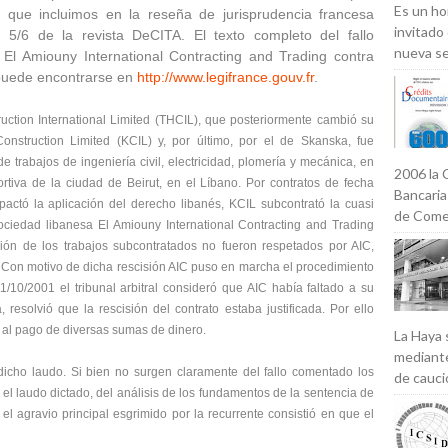
Es un ho
a, que incluimos en la
reseña de jurisprudencia francesa
invitado
. 5/6 de la revista DeCITA. El texto completo del fallo
nueva se
 El Amiouny International Contracting and Trading contra
puede encontrarse en
http://www.legifrance.gouv.fr
.
uction International Limited (THCIL), que posteriormente cambió su
onstruction Limited (KCIL) y, por último, por el de Skanska, fue
e trabajos de ingeniería civil, electricidad, plomería y mecánica, en
2006 la 
rtiva de la ciudad de Beirut, en el Líbano. Por contratos de fecha
Bancaria
pactó la aplicación del derecho libanés, KCIL subcontrató la cuasi
de Comer
 sociedad libanesa El Amiouny International Contracting and Trading
ación de los trabajos subcontratados no fueron respetados por AIC,
o. Con motivo de dicha rescisión AIC puso en marcha el procedimiento
1/10/2001 el tribunal arbitral consideró que AIC había faltado a su
 resolvió que la rescisión del contrato estaba justificada. Por ello
 al pago de diversas sumas de dinero.
La Haya 
mediante
dicho laudo. Si bien no surgen claramente del fallo comentado los
de caució
el laudo dictado, del análisis de los fundamentos de la sentencia de
 agravio principal esgrimido por la recurrente consistió en que el