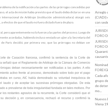
oblema de la notificación a las partes de las prórrogas concedidas por
Arreglo 
aso, el acta de misión había previsto que el laudo debía dictarse en una
(CIADI) 
Internacional de Arbitraje (institución administradora) otorgó seis
con sede
 a efectos de que el laudo no fuera dictado fuera de plazo.
JURISD
tral, pero aparentemente no lo fueron a las partes del proceso. Luego de
FORO D
mente acordadas, habiendo incluso enviado un ujier a la Secretaría del
JURISD
 de París decidió, por primera vez, que las prórrogas no debían ser
FORO DE
Quaranta
causante
Corte de Casación francesa, confirmó la sentencia de la Corte de
ra señaló que el Reglamento de Arbitraje de la Cámara de Comercio
Nominad
rórrogas deban necesariamente ser notificadas a las partes. A ello
FOREIG
iento activo frente al proceso, demostrado sobre todo por el pago
Cada año
ntraba en curso, AIC había demostrado su voluntad inequívoca de
grupo de
 del laudo y de aceptar las sucesivas prórrogas otorgadas. De esta
de deter
ado a prevalerse de toda irregularidad fundada en tales motivos. Por
mo...
r los restantes agravios de la recurrente, la Corte consideró que el
e su decisión y, en consecuencia, rechazó el recurso y confirmó la
Nuevos 
Viena 1