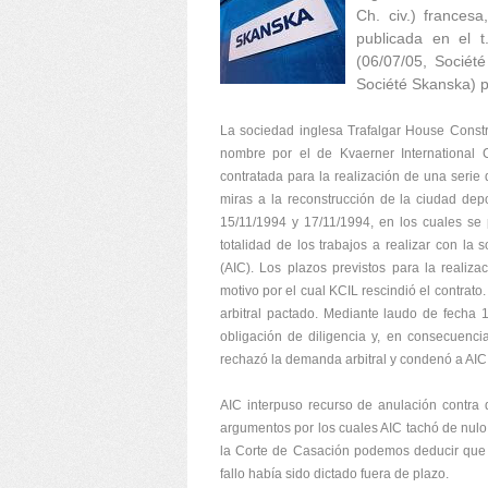
Ch. civ.) frances
publicada en el t
(06/07/05, Société
Société Skanska)
La sociedad inglesa Trafalgar House Constr
nombre por el de Kvaerner International C
contratada para la realización de una serie d
miras a la reconstrucción de la ciudad depo
15/11/1994 y 17/11/1994, en los cuales se 
totalidad de los trabajos a realizar con la
(AIC). Los plazos previstos para la realiz
motivo por el cual KCIL rescindió el contrat
arbitral pactado. Mediante laudo de fecha 1
obligación de diligencia y, en consecuencia,
rechazó la demanda arbitral y condenó a AIC
AIC interpuso recurso de anulación contra 
argumentos por los cuales AIC tachó de nulo 
la Corte de Casación podemos deducir que el
fallo había sido dictado fuera de plazo.