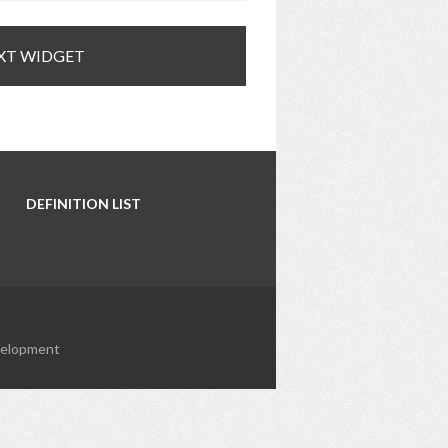
XT WIDGET
DEFINITION LIST
elopment