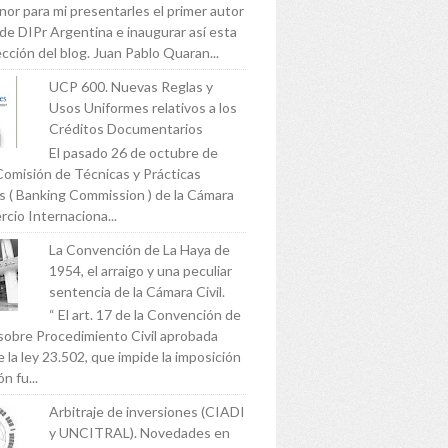
nor para mi presentarles el primer autor
 de DIPr Argentina e inaugurar así esta
cción del blog. Juan Pablo Quaran...
UCP 600. Nuevas Reglas y
Usos Uniformes relativos a los
Créditos Documentarios
El pasado 26 de octubre de
Comisión de Técnicas y Prácticas
s ( Banking Commission ) de la Cámara
cio Internaciona...
La Convención de La Haya de
1954, el arraigo y una peculiar
sentencia de la Cámara Civil.
“ El art. 17 de la Convención de
sobre Procedimiento Civil aprobada
 la ley 23.502, que impide la imposición
n fu...
Arbitraje de inversiones (CIADI
y UNCITRAL). Novedades en