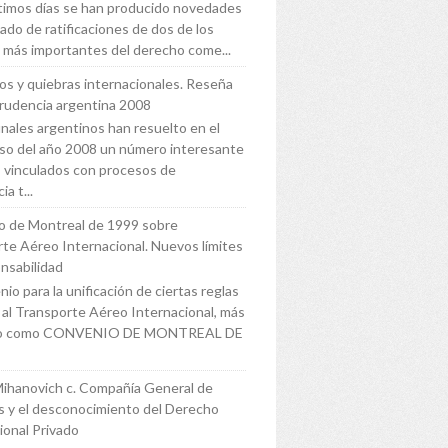
ltimos días se han producido novedades
tado de ratificaciones de dos de los
 más importantes del derecho come...
s y quiebras internacionales. Reseña
prudencia argentina 2008
unales argentinos han resuelto en el
so del año 2008 un número interesante
 vinculados con procesos de
ia t...
o de Montreal de 1999 sobre
te Aéreo Internacional. Nuevos límites
nsabilidad
io para la unificación de ciertas reglas
s al Transporte Aéreo Internacional, más
do como CONVENIO DE MONTREAL DE
Mihanovich c. Compañía General de
 y el desconocimiento del Derecho
ional Privado