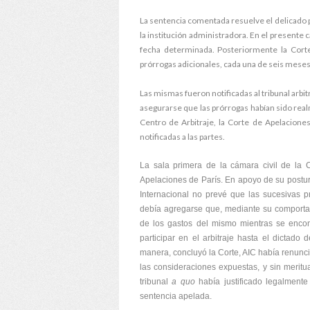
La sentencia comentada resuelve el delicado pr
la institución administradora. En el presente c
fecha determinada. Posteriormente la Corte 
prórrogas adicionales, cada una de seis meses,
Las mismas fueron notificadas al tribunal arbi
asegurarse que las prórrogas habían sido real
Centro de Arbitraje, la Corte de Apelaciones
notificadas a las partes.
La sala primera de la cámara civil de la 
Apelaciones de París. En apoyo de su postu
Internacional no prevé que las sucesivas p
debía agregarse que, mediante su comportam
de los gastos del mismo mientras se enco
participar en el arbitraje hasta el dictado
manera, concluyó la Corte, AIC había renunci
las consideraciones expuestas, y sin meritua
tribunal
a quo
había justificado legalment
sentencia apelada.