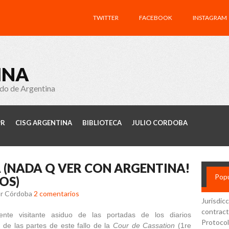
TWITTER
FACEBOOK
INSTAGRAM
INA
ado de Argentina
PR
CISG ARGENTINA
BIBLIOTECA
JULIO CORDOBA
 (NADA Q VER CON ARGENTINA!
Popu
OS)
ar Córdoba
2 comentarios
Jurisdic
contract
ente visitante asiduo de las portadas de los diarios
Protocol
 de las partes de este fallo de la
Cour de Cassation
(1re